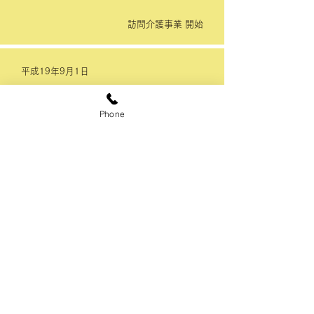
訪問介護事業 開始
平成19年9月1日
デイサービスセンターそよ風 開設
Phone
平成21年7月24日
住宅型有料老人ホーム さくら荘（定員11
名） 開設
平成22年2月25日
住宅型有料老人ホーム すみれ荘（定員7名）
開設