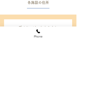
各施設の住所
デイサービスやまのくち
都城市山之口町富吉2907
Phone
電話番号：0986-29-1135
デイサービスよこいち
都城市横市町5876-9
電話番号：0986-36-8836
デイサービスセンターそよ風
都城市野々美谷町908-4
電話番号：0986-45-3366